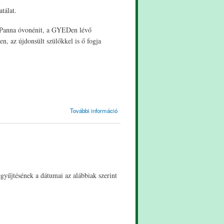
tálat.
 (Panna óvonénit, a GYEDen lévő
, az újdonsült szülőkkel is ő fogja
Felhívás
További információ
tartalommal
kapcsolatosan
gyűjtésének a dátumai az alábbiak szerint