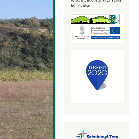
Község
fejlesztése
Honlapja