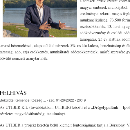
a nemzeti érdek szerint kormá
magyar emberek munkájából, h
eredménye: rekord magas fogla
munkanélküliség, 73.500 forin
rezsicsökkentés, 13. havi nyug
adókedvezmény és családi adó
támogatás, 25 év alattiak adóm
orvosi béremeléssel, alapvető élelmiszerek 5%-os áfa kulcsa, benzinárstop és é
társasági adó, szja csökkentés, munkáltatói adócsökkentések, másfélszeresére 
bővülő nemzeti aranytartalék.
FELHIVÁS
Beküldte
Kemence Község ...
- szo, 01/29/2022 - 20:49
„Drégelypalánk – Ipoly
Az UTIBER Kft. (továbbiakban: UTIBER) készíti el a
részletes megvalósíthatósági tanulmányt.
Az UTIBER a projekt keretén belül kiemelt fontosságúnak tartja a Börzsöny, Vá