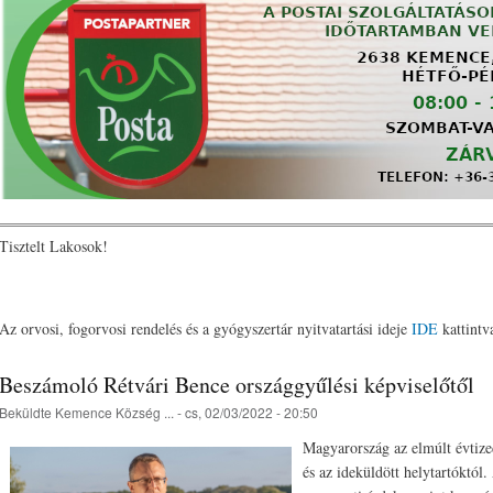
Tisztelt Lakosok!
Az orvosi, fogorvosi rendelés és a gyógyszertár nyitvatartási ideje
IDE
kattintva
Beszámoló Rétvári Bence országgyűlési képviselőtől
Beküldte
Kemence Község ...
- cs, 02/03/2022 - 20:50
Magyarország az elmúlt évtize
és az ideküldött helytartóktól