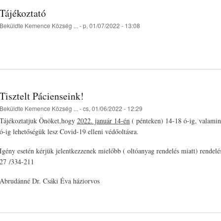
Tájékoztató
Beküldte
Kemence Község ...
- p, 01/07/2022 - 13:08
Tisztelt Pácienseink!
Beküldte
Kemence Község ...
- cs, 01/06/2022 - 12:29
Tájékoztatjuk Önöket,hogy
2022. január 14-én
( pénteken) 14-18 ó-ig, valami
ó-ig lehetőségük lesz Covid-19 elleni védőoltásra.
Igény esetén kérjük jelentkezzenek mielőbb ( oltóanyag rendelés miatt) rendelé
27 /334-211
Abrudánné Dr. Csáki Éva háziorvos