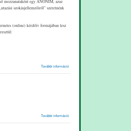
k első mozzanataként egy ANONIM, azaz
„utazási szokásjellemzőiről” szeretnénk
ernetes (online) kérdőív formájában lesz
resztül:
FELHIVÁS
További információ
tartalommal
kapcsolatosan
Meghívó
További információ
tartalommal
kapcsolatosan