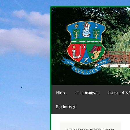
Hírek
Önkormányzat
Kemencei Kö
Elérhetőség
Kemence
A Kemencei Ifjúsági Tábor