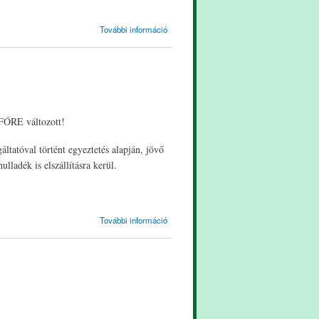
Tájékoztató
További információ
tartalommal
kapcsolatosan
TFŐRE változott!
gáltatóval történt egyeztetés alapján, jövő
lladék is elszállításra kerül.
Tisztelt
További információ
Lakosaink!
tartalommal
kapcsolatosan