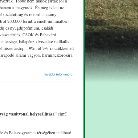
nyoztuk. Többé nem mások jártak jól a
anem a magyarok. És meg is lett az
lkoztatottság és rekord alacsony
tról 200.000 forintra emelt minimálbér,
díj és nyugdíjprémium, családi
visszatérítés, CSOK és Babaváró
entessége, hálapénz kivezetése radikális
lelmiszerárstop, 19%-ról 9%-ra csökkentett
gyarapodó állami vagyon, harmincszorosára
Beszámoló
További információ
Rétvári Bence
országgyűlési
képviselőtől
tartalommal
kapcsolatosan
ság vasútvonal helyreállítása”
című
c és Balassagyarmat térségében található