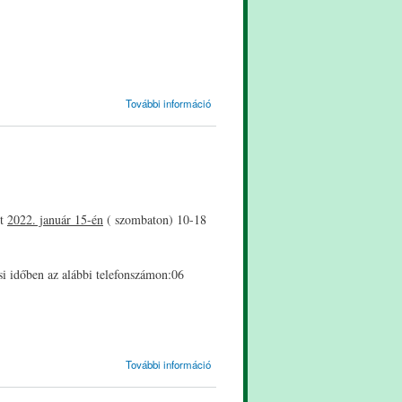
Tájékoztató
További információ
tartalommal
kapcsolatosan
nt
2022. január 15-én
( szombaton) 10-18
si időben az alábbi telefonszámon:06
Tisztelt
További információ
Pácienseink!
tartalommal