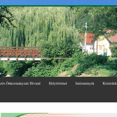
Ugrás a
tartalomra
zös Önkormányzati Hivatal
Helytörténet
Intézmények
Közérdek