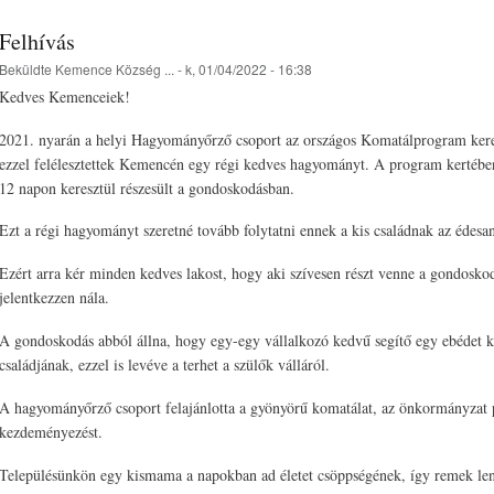
Felhívás
Beküldte
Kemence Község ...
- k, 01/04/2022 - 16:38
Kedves Kemenceiek!
2021. nyarán a helyi Hagyományőrző csoport az országos Komatálprogram kere
ezzel felélesztettek Kemencén egy régi kedves hagyományt. A program kertében
12 napon keresztül részesült a gondoskodásban.
Ezt a régi hagyományt szeretné tovább folytatni ennek a kis családnak az édesa
Ezért arra kér minden kedves lakost, hogy aki szívesen részt venne a gondoskod
jelentkezzen nála.
A gondoskodás abból állna, hogy egy-egy vállalkozó kedvű segítő egy ebédet kész
családjának, ezzel is levéve a terhet a szülők válláról.
A hagyományőrző csoport felajánlotta a gyönyörű komatálat, az önkormányzat 
kezdeményezést.
Településünkön egy kismama a napokban ad életet csöppségének, így remek lenn