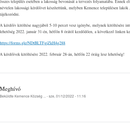
összes település esetében a lakosság bevonását a tervezés folyamatába. Enne
névtelen lakossági kérdőívet készítettünk, melyben Kemence településen lakók 
tájékozódni.
A kérdőív kitöltése nagyjából 5-10 percet vesz igénybe, melynek kitöltésére int
lehetőség 2022. január 31-én, hétfőn 8 órától kezdődően, a következő linken ke
https://forms.gle/NDtBLTFgjZkH4g288
A kérdőívek kitöltésére 2022. február 28-án, hétfőn 22 óráig lesz lehetőség!
Meghívó
Beküldte
Kemence Község ...
- sze, 01/12/2022 - 11:16