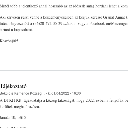
Minél több a jelentkező annál hosszabb az az időszak amíg hordani lehet a koma
Aki szívesen részt venne a kezdeményezésben az kérjük keresse Granát Annát
intézményvezetőt) a (36)20-472-35-29 számon, vagy a Facebook-on/Messengeren
tartani a kapcsolatot.
Köszönjük!
Tájékoztató
Beküldte
Kemence Község ...
- k, 01/04/2022 - 16:30
A DTKH Kft. tájékoztatja a község lakosságát, hogy 2022. évben a fenyőfák be
kerültek meghatározásra.
Január 10; hétfő