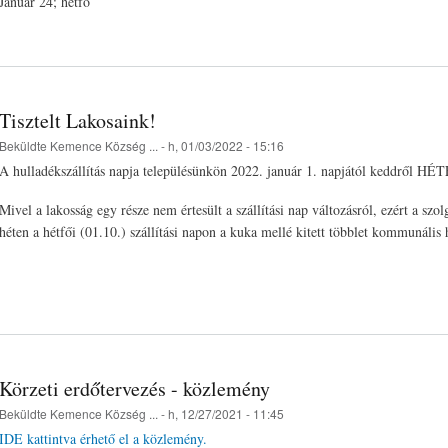
Január 24; hétfő
Tisztelt Lakosaink!
Beküldte
Kemence Község ...
- h, 01/03/2022 - 15:16
A hulladékszállítás napja településünkön 2022. január 1. napjától keddről HÉ
Mivel a lakosság egy része nem értesült a szállítási nap változásról, ezért a szol
héten a hétfői (01.10.) szállítási napon a kuka mellé kitett többlet kommunális hu
Körzeti erdőtervezés - közlemény
Beküldte
Kemence Község ...
- h, 12/27/2021 - 11:45
IDE kattintva érhető el a közlemény.