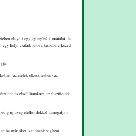
kapcsolatosan
tében elnyert egy gyönyörű komatálat, és
 egy helyi család, ahová kisbaba érkezett
nyja.
ásban (az ételek elkészítésben) az
ítene és elszállítaná azt, az újszülöttek
pedig új üveg ételhordókkal támogatja a
e ha már őket is tudnánk segíteni.