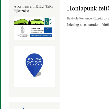
Község
Honlapunk feltöl
A Kemencei Ifjúsági Tábor
Honlapja
fejlesztése
Beküldte
Kemence Község ...
- 
Jelenleg nincs tartalom feltöl