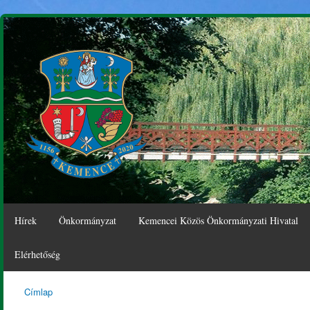
Ugr
tar
Hírek
Önkormányzat
Kemencei Közös Önkormányzati Hivatal
Elérhetőség
Címlap
Kemence
Jelenlegi hely