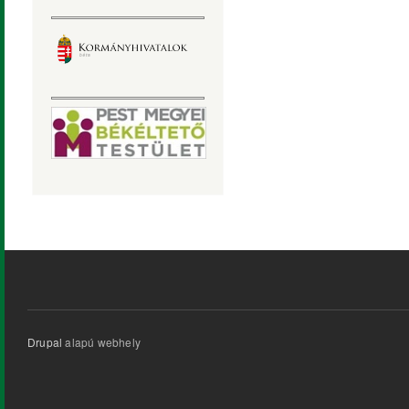
Drupal
alapú webhely