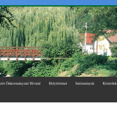
Ugrás a
tartalomra
zös Önkormányzati Hivatal
Helytörténet
Intézmények
Közérdek