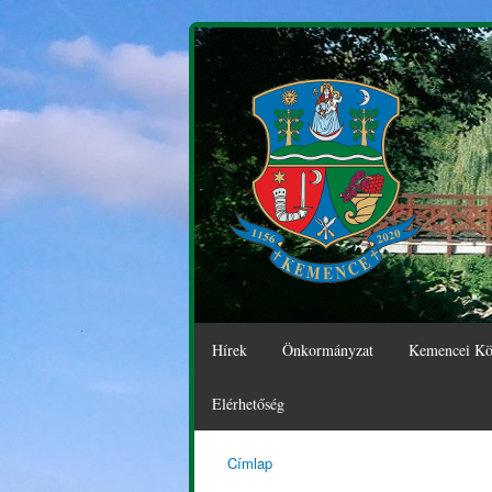
Hírek
Önkormányzat
Kemencei Kö
Elérhetőség
Címlap
Kemence
Jelenlegi hely