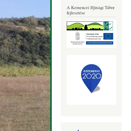
Község
A Kemencei Ifjúsági Tábor
Honlapja
fejlesztése