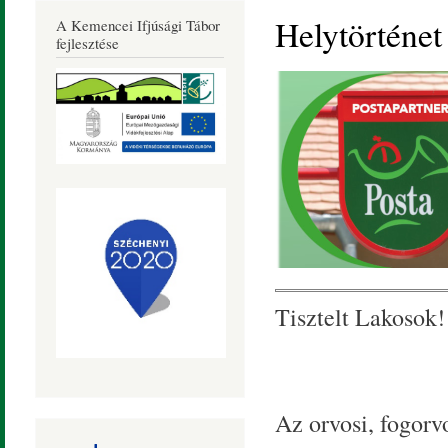
Község
Helytörténet
A Kemencei Ifjúsági Tábor
Honlapja
fejlesztése
Tisztelt Lakosok!
Az orvosi, fogorvo