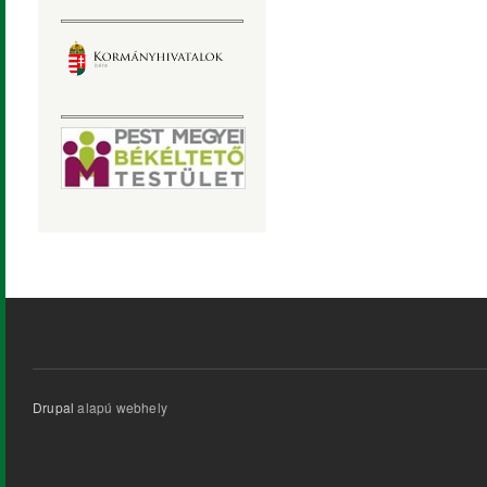
Drupal
alapú webhely