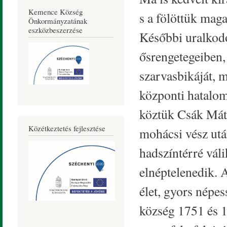
Kemence Község
s a fölöttük maga
Önkormányzatának
eszközbeszerzése
Későbbi uralkod
ősrengetegeiben, 
szarvasbikáját, 
központi hatalo
köztük Csák Máté
Közétkeztetés fejlesztése
mohácsi vész után
hadszíntérré vál
elnéptelenedik. A
élet, gyors népe
község 1751 és 1