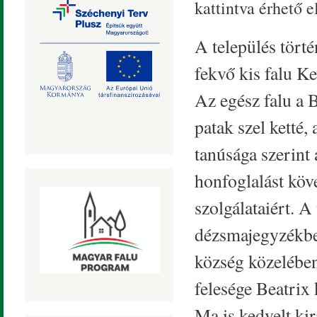
kattintva érhető el
A település tört
fekvő kis falu Ke
Az egész falu a B
patak szel ketté,
tanúsága szerint 
honfoglalást köv
szolgálataiért. A
dézsmajegyzékben
község közelében
felesége Beatrix
Ma is kedvelt ki