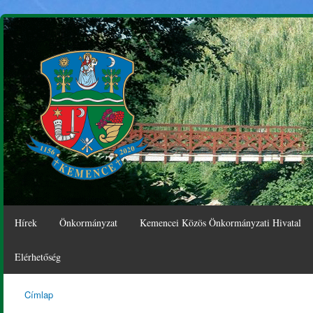
Ugr
tar
Hírek
Önkormányzat
Kemencei Közös Önkormányzati Hivatal
Elérhetőség
Címlap
Kemence
Jelenlegi hely