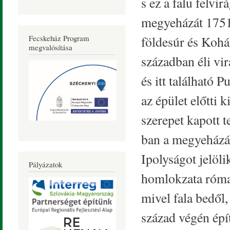
s ez a falu felvi
megyeházát 1751-
földesúr és Kohá
Fecskeház Program
megvalósítása
században éli vi
és itt található 
az épület előtti
szerepet kapott t
ban a megyeházát
Ipolyságot jelöli
Pályázatok
homlokzata római
mivel fala bedől
század végén épí