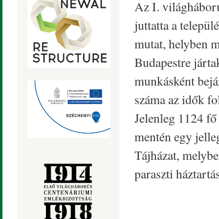
Az I. világhábor
juttatta a telepü
mutat, helyben m
Budapestre jártak
munkásként bejár
száma az idők fo
Jelenleg 1124 fő
mentén egy jelle
Tájházat, melybe
paraszti háztartá