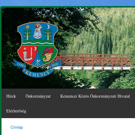
Ugr
tar
Hírek
Önkormányzat
Kemencei Közös Önkormányzati Hivatal
Elérhetőség
Címlap
Kemence
Jelenlegi hely