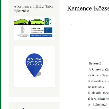
Község
Kemence Község
A Kemencei Ifjúsági Tábor
Honlapja
fejlesztése