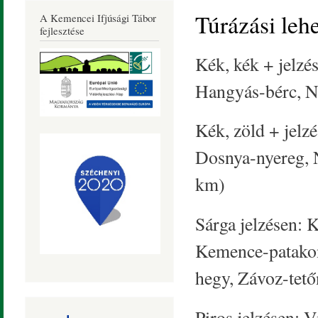
Község
Túrázási leh
A Kemencei Ifjúsági Tábor
Honlapja
fejlesztése
Kék, kék + jelzé
Hangyás-bérc, N
Kék, zöld + jelz
Dosnya-nyereg, 
km)
Sárga jelzésen: 
Kemence-patakon 
hegy, Závoz-tető
Piros jelzésen: V