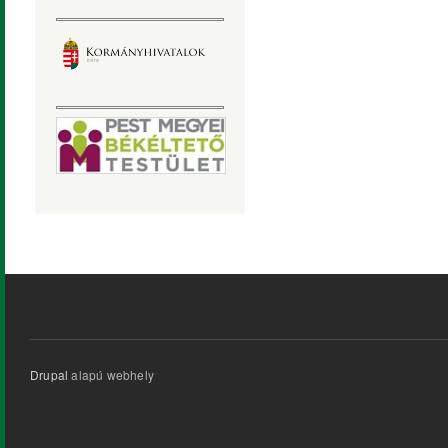
Drupal
alapú webhely