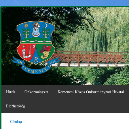
Ugr
tar
Hírek
Önkormányzat
Kemencei Közös Önkormányzati Hivatal
Elérhetőség
Címlap
Kemence
Jelenlegi hely