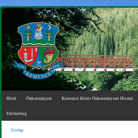
Ugr
tar
Hírek
Önkormányzat
Kemencei Közös Önkormányzati Hivatal
Elérhetőség
Címlap
Kemence
Jelenlegi hely