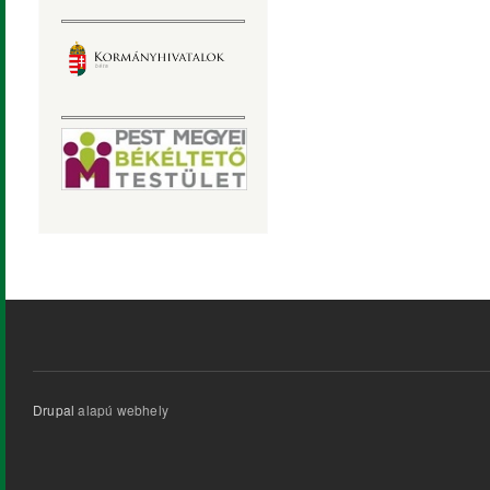
Drupal
alapú webhely