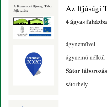
Község
Az Ifjúsági T
A Kemencei Ifjúsági Tábor
Honlapja
fejlesztése
4 ágyas faházba
ágyneművel 4
ágynemű nélkül 
Sátor táborozás
sátorhely 2.5