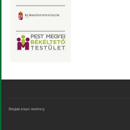
Drupal
alapú webhely