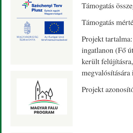
Támogatás össze
Támogatás mért
Projekt tartalma
ingatlanon (Fő ú
került felújításr
megvalósítására i
Projekt azonosí