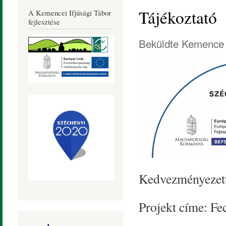
Község
Tájékoztató
A Kemencei Ifjúsági Tábor
Honlapja
fejlesztése
Beküldte
Kemence 
Kedvezményezet
Projekt címe: F