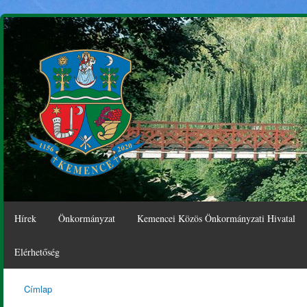
Ugr
tar
Hírek
Önkormányzat
Kemencei Közös Önkormányzati Hivatal
Elérhetőség
Címlap
Kemence
Jelenlegi hely