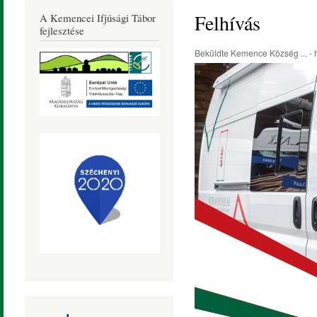
Község
Felhívás
A Kemencei Ifjúsági Tábor
Honlapja
fejlesztése
Beküldte
Kemence Község ...
- 