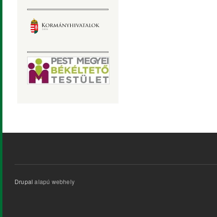
Drupal
alapú webhely