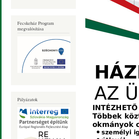
Fecskeház Program
megvalósítása
Pályázatok