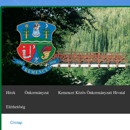
Ugr
tar
Hírek
Önkormányzat
Kemencei Közös Önkormányzati Hivatal
Elérhetőség
Címlap
Kemence
Jelenlegi hely