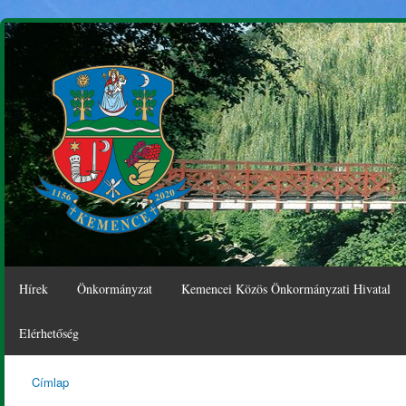
Ugr
tar
Hírek
Önkormányzat
Kemencei Közös Önkormányzati Hivatal
Elérhetőség
Címlap
Kemence
Jelenlegi hely