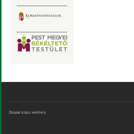
Drupal
alapú webhely