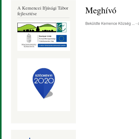
Község
Meghívó
A Kemencei Ifjúsági Tábor
Honlapja
fejlesztése
Beküldte
Kemence Község ...
- 