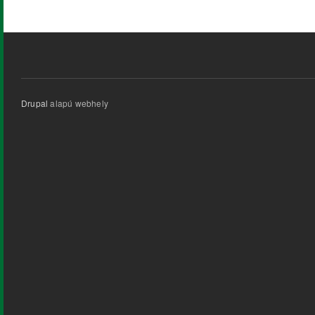
Drupal
alapú webhely