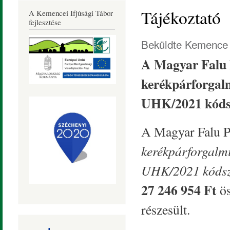
Község
Tájékoztató
A Kemencei Ifjúsági Tábor
Honlapja
fejlesztése
Beküldte
Kemence 
A Magyar Falu 
kerékpárforgalm
UHK/2021 kóds
A Magyar Falu P
kerékpárforgalmi
UHK/2021 kód
27 246 954 Ft
ö
részesült.