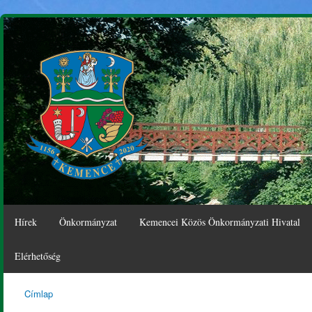
Ugr
tar
Hírek
Önkormányzat
Kemencei Közös Önkormányzati Hivatal
Elérhetőség
Címlap
Kemence
Jelenlegi hely