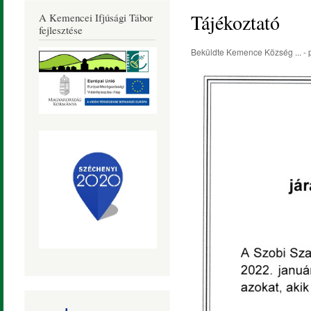
Község
Tájékoztató
A Kemencei Ifjúsági Tábor
Honlapja
fejlesztése
Beküldte
Kemence Község ...
- 