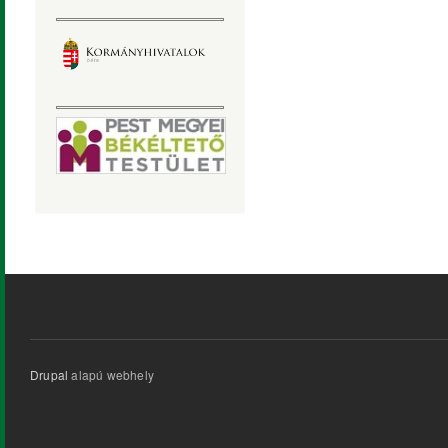
Drupal
alapú webhely