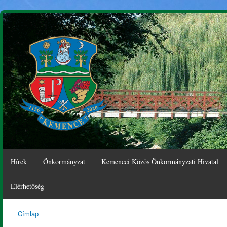
Ugr
tar
Hírek
Önkormányzat
Kemencei Közös Önkormányzati Hivatal
Elérhetőség
Címlap
Kemence
Jelenlegi hely