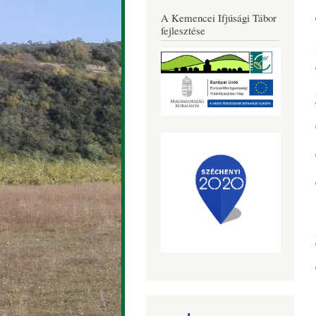
Község
A Kemencei Ifjúsági Tábor
Honlapja
fejlesztése