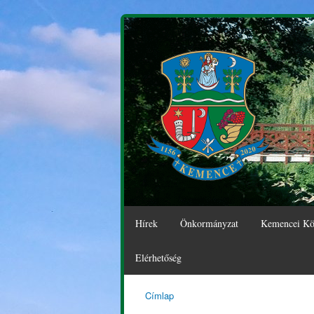
Hírek
Önkormányzat
Kemencei Kö
Elérhetőség
Címlap
Kemence
Jelenlegi hely