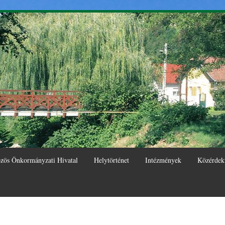
Ugrás a
tartalomra
zös Önkormányzati Hivatal
Helytörténet
Intézmények
Közérdek