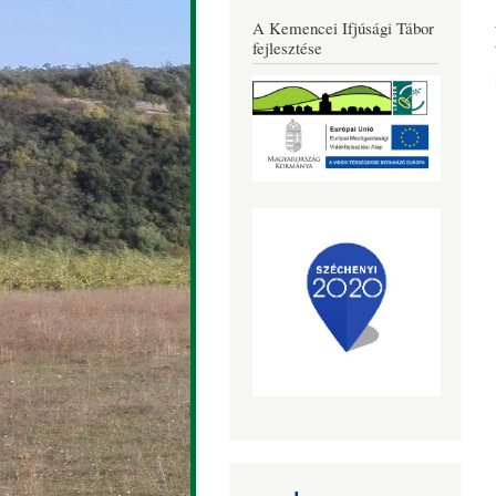
Község
A Kemencei Ifjúsági Tábor
Honlapja
fejlesztése