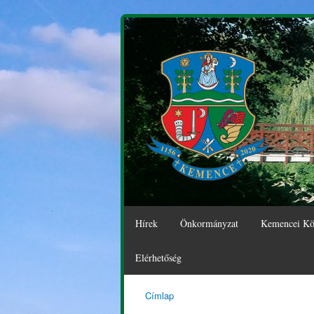
Hírek
Önkormányzat
Kemencei Kö
Elérhetőség
Címlap
Kemence
Jelenlegi hely