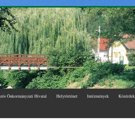
Ugrás a
tartalomra
zös Önkormányzati Hivatal
Helytörténet
Intézmények
Közérdek