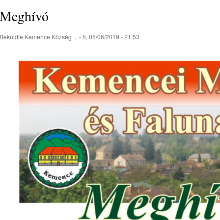
Meghívó
Beküldte
Kemence Község ...
- h, 05/06/2019 - 21:53