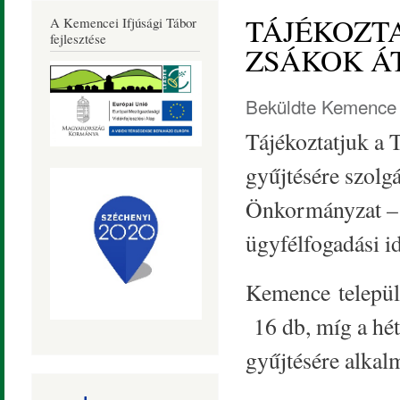
Község
TÁJÉKOZT
A Kemencei Ifjúsági Tábor
Honlapja
fejlesztése
ZSÁKOK Á
Beküldte
Kemence 
Tájékoztatjuk a 
gyűjtésére szol
Önkormányzat – 
ügyfélfogadási 
Kemence települ
16 db, míg a hé
gyűjtésére alkal