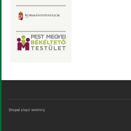
Drupal
alapú webhely