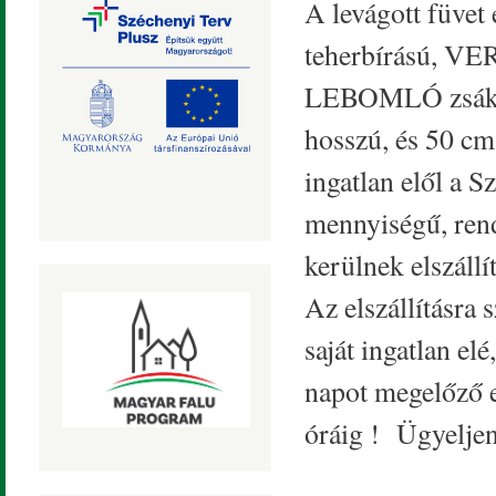
A levágott füvet
teherbírású, V
LEBOMLÓ zsákba
hosszú, és 50 cm
ingatlan elől a 
mennyiségű, ren
kerülnek elszállít
Az elszállításra 
saját ingatlan elé
napot megelőző e
óráig ! Ügyeljen