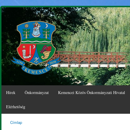
Ugr
tar
Hírek
Önkormányzat
Kemencei Közös Önkormányzati Hivatal
Elérhetőség
Címlap
Kemence
Jelenlegi hely