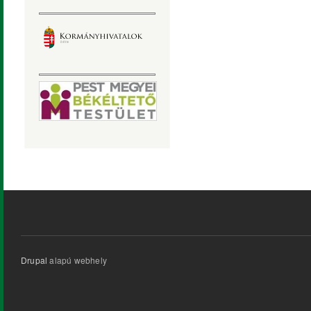
Drupal
alapú webhely