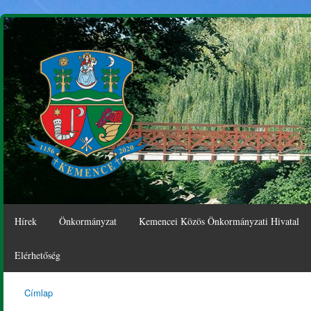
Ugr
tar
Hírek
Önkormányzat
Kemencei Közös Önkormányzati Hivatal
Elérhetőség
Címlap
Kemence
Jelenlegi hely