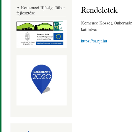
Község
Rendeletek
A Kemencei Ifjúsági Tábor
Honlapja
fejlesztése
Kemence Község Önkormányzat
kattintva:
https://or.njt.hu