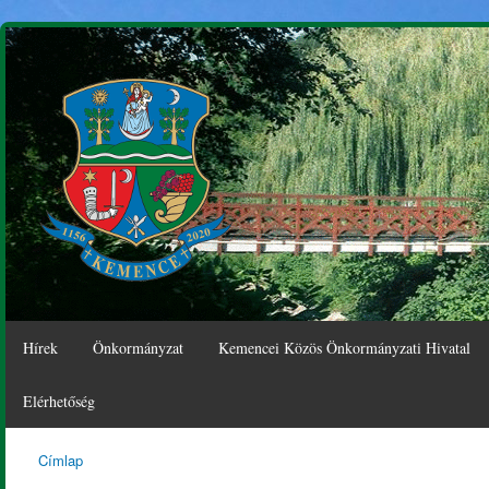
Ugr
tar
Hírek
Önkormányzat
Kemencei Közös Önkormányzati Hivatal
Elérhetőség
Címlap
Kemence
Jelenlegi hely