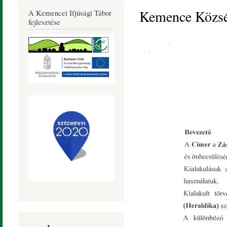
Község
Kemence Község
A Kemencei Ifjúsági Tábor
Honlapja
fejlesztése