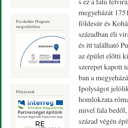
s ez a falu felvi
megyeházát 1751-
földesúr és Kohá
Fecskeház Program
megvalósítása
században éli vi
és itt található 
az épület előtti
szerepet kapott t
ban a megyeházát
Ipolyságot jelöli
Pályázatok
homlokzata római
mivel fala bedől
század végén épí