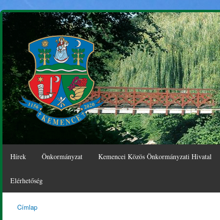
Ugr
tar
Hírek
Önkormányzat
Kemencei Közös Önkormányzati Hivatal
Elérhetőség
Címlap
Kemence
Jelenlegi hely