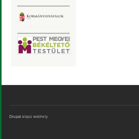
Drupal
alapú webhely