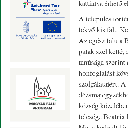
kattintva érhető el
A település tört
fekvő kis falu Ke
Az egész falu a B
patak szel ketté,
tanúsága szerint 
honfoglalást köv
szolgálataiért. A
dézsmajegyzékben
község közelében
felesége Beatrix
Ma is kedvelt ki