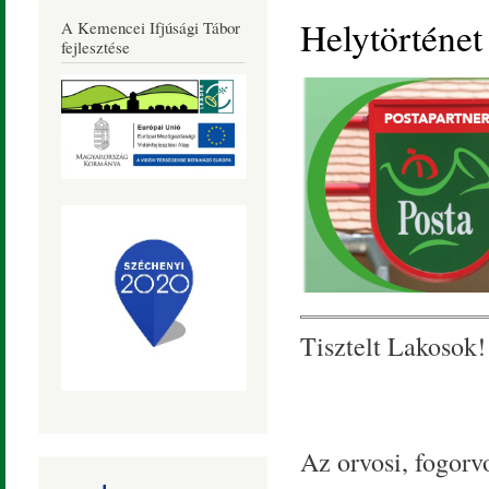
Község
Helytörténet
A Kemencei Ifjúsági Tábor
Honlapja
fejlesztése
Tisztelt Lakosok!
Az orvosi, fogorvo