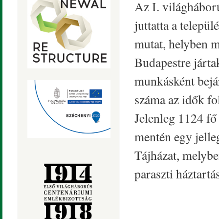
Az I. világhábor
juttatta a telepü
mutat, helyben m
Budapestre jártak
munkásként bejár
száma az idők fo
Jelenleg 1124 fő
mentén egy jelle
Tájházat, melybe
paraszti háztartá