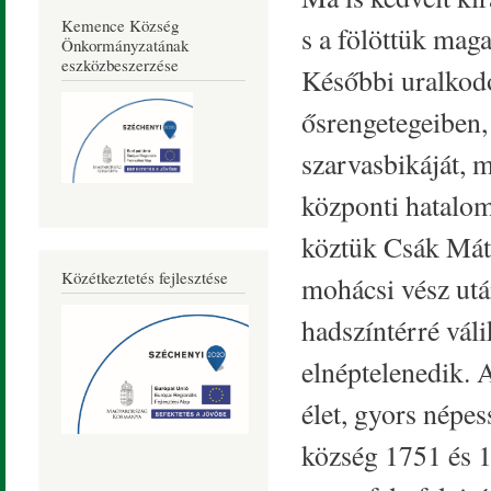
Kemence Község
s a fölöttük maga
Önkormányzatának
eszközbeszerzése
Későbbi uralkod
ősrengetegeiben, 
szarvasbikáját, 
központi hatalo
köztük Csák Máté
Közétkeztetés fejlesztése
mohácsi vész után
hadszíntérré vál
elnéptelenedik. A
élet, gyors népe
község 1751 és 1