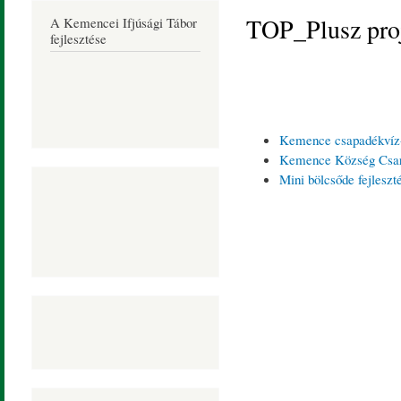
Község
TOP_Plusz pro
A Kemencei Ifjúsági Tábor
Honlapja
fejlesztése
Kemence csapadékvíz-
Kemence Község Csarna
Mini bölcsőde fejles