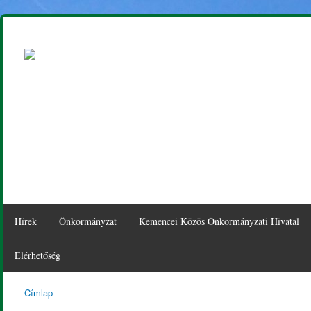
Ugr
tar
Hírek
Önkormányzat
Kemencei Közös Önkormányzati Hivatal
Elérhetőség
Címlap
Kemence
Jelenlegi hely