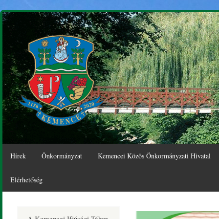
Ugr
tar
Hírek
Önkormányzat
Kemencei Közös Önkormányzati Hivatal
Elérhetőség
Kemence
A Kemencei Ifjúsági Tábor