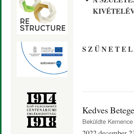
KIVÉTELÉV
S Z Ü N E T E L 
Kedves Betege
Beküldte
Kemence 
2022.december 23-