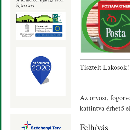
Község
fejlesztése
Honlapja
Tisztelt Lakosok!
Az orvosi, fogorvo
kattintva érhető el
Felhívás