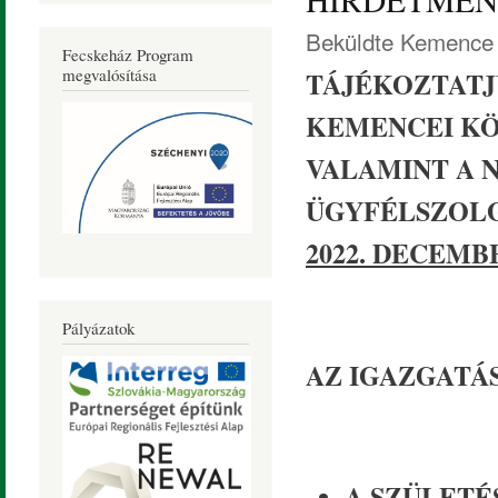
Beküldte
Kemence 
Fecskeház Program
megvalósítása
TÁJÉKOZTATJ
KEMENCEI KÖ
VALAMINT A 
ÜGYFÉLSZOLGÁ
2022. DECEMB
Pályázatok
AZ IGAZGATÁ
A SZÜLETÉ