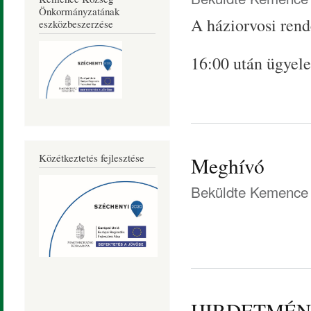
Önkormányzatának
A háziorvosi ren
eszközbeszerzése
16:00 után ügyele
Közétkeztetés fejlesztése
Meghívó
Beküldte
Kemence 
HIRDETMÉ