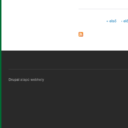
« első
‹ el
Oldalak
Drupal
alapú webhely