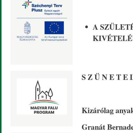
A SZÜLET
KIVÉTELÉ
S Z Ü N E T E L
Kizárólag anya
Granát Bernade