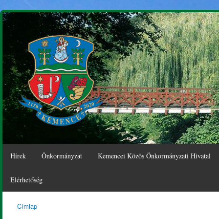
Ugr
tar
Hírek
Önkormányzat
Kemencei Közös Önkormányzati Hivatal
Elérhetőség
Címlap
Kemence
Jelenlegi hely