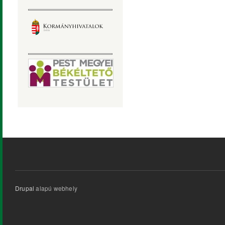
Drupal
alapú webhely