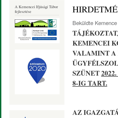
Község
HIRDETM
A Kemencei Ifjúsági Tábor
Honlapja
fejlesztése
Beküldte
Kemence 
TÁJÉKOZTAT
KEMENCEI K
VALAMINT A
ÜGYFÉLSZOLG
SZÜNET
2022
8-IG TART.
AZ IGAZGAT