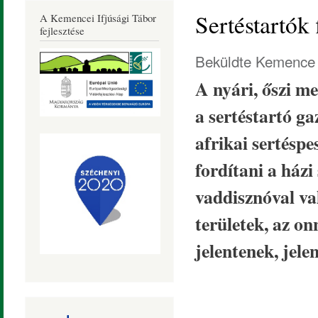
Község
Sertéstartók
A Kemencei Ifjúsági Tábor
Honlapja
fejlesztése
Beküldte
Kemence 
A nyári, őszi m
a sertéstartó g
afrikai sertéspe
fordítani a ház
vaddisznóval va
területek, az o
jelentenek, jele