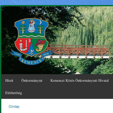
Ugr
tar
Hírek
Önkormányzat
Kemencei Közös Önkormányzati Hivatal
Elérhetőség
Címlap
Kemence
Jelenlegi hely