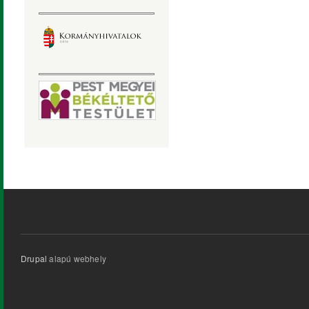
Drupal
alapú webhely