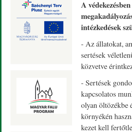
A védekezésben e
megakadályozása
intézkedések szü
- Az állatokat, a
sertések véletlen
közvetve érintkez
- Sertések gondo
kapcsolatos munk
olyan öltözékbe é
környékén használ
kezet kell fertőtl