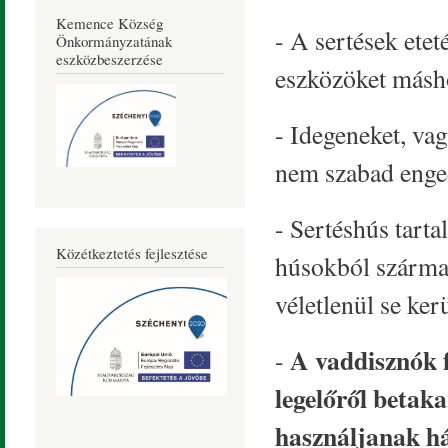
Kemence Község
- A sertések etet
Önkormányzatának
eszközbeszerzése
eszközöket másh
- Idegeneket, vag
nem szabad enge
- Sertéshús tarta
Közétkeztetés fejlesztése
húsokból szárma
véletlenül se ker
A vaddisznók f
-
legelőről betaka
használjanak ház