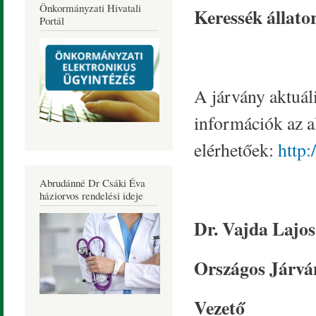
Önkormányzati Hivatali
Keressék állato
Portál
A járvány aktuál
információk az a
elérhetőek:
http:
Abrudánné Dr Csáki Éva
háziorvos rendelési ideje
Dr. Vajda Lajos
Országos Járvá
Vezető