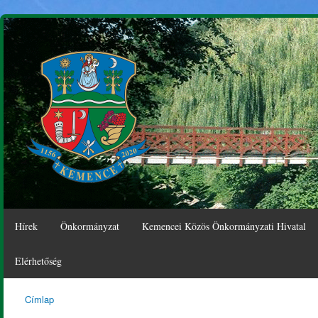
Ugr
tar
Hírek
Önkormányzat
Kemencei Közös Önkormányzati Hivatal
Elérhetőség
Címlap
Kemence
Jelenlegi hely