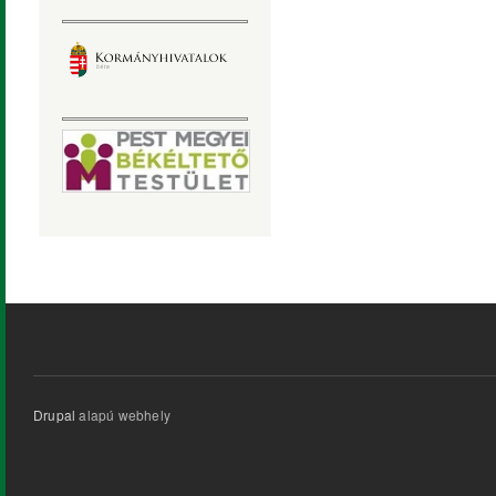
Drupal
alapú webhely