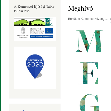
Község
Meghívó
A Kemencei Ifjúsági Tábor
Honlapja
fejlesztése
Beküldte
Kemence Község ...
- 