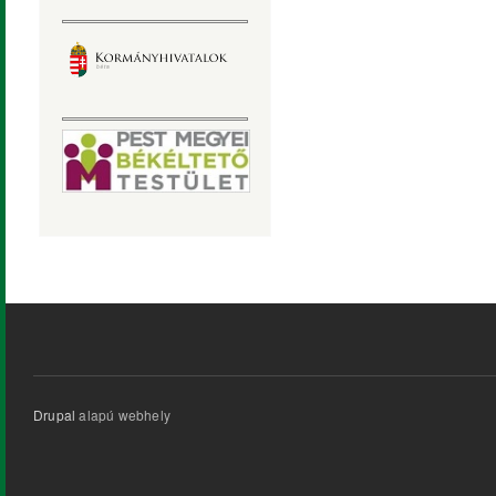
Drupal
alapú webhely