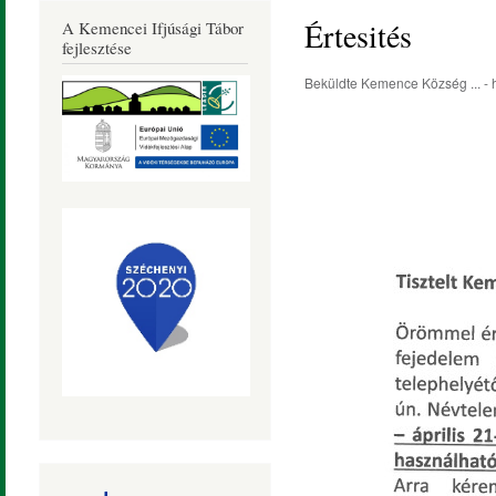
Község
Értesités
A Kemencei Ifjúsági Tábor
Honlapja
fejlesztése
Beküldte
Kemence Község ...
- 