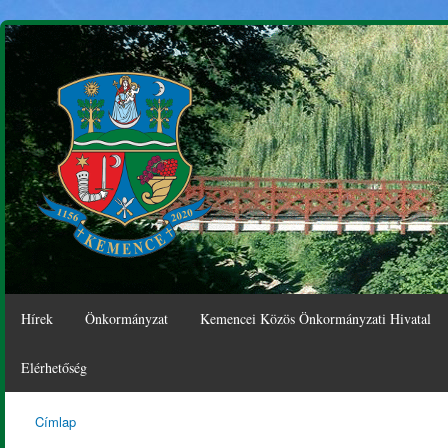
Ugr
tar
Hírek
Önkormányzat
Kemencei Közös Önkormányzati Hivatal
Elérhetőség
Címlap
Kemence
Jelenlegi hely