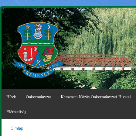
Ugr
tar
Hírek
Önkormányzat
Kemencei Közös Önkormányzati Hivatal
Elérhetőség
Címlap
Kemence
Jelenlegi hely