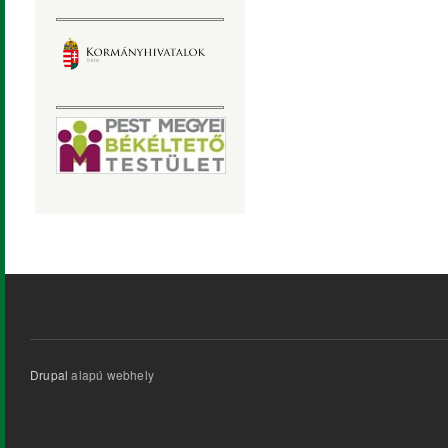
Drupal
alapú webhely