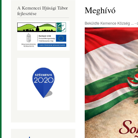
Község
Meghívó
A Kemencei Ifjúsági Tábor
Honlapja
fejlesztése
Beküldte
Kemence Község ...
- 