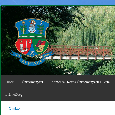
Ugr
tar
Hírek
Önkormányzat
Kemencei Közös Önkormányzati Hivatal
Elérhetőség
Címlap
Kemence
Jelenlegi hely