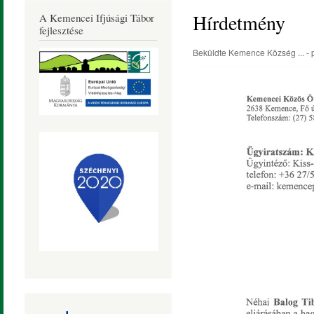
Község
Hírdetmény
A Kemencei Ifjúsági Tábor
Honlapja
fejlesztése
Beküldte
Kemence Község ...
- 