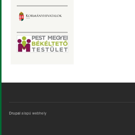
Drupal
alapú webhely