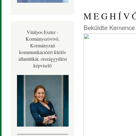
M E G H Í V 
Beküldte
Kemence 
Vitályos Eszter -
Kormányszóvivő,
Kormányzati
kommunikációért felelős
államtitkár, országgyűlési
képviselő