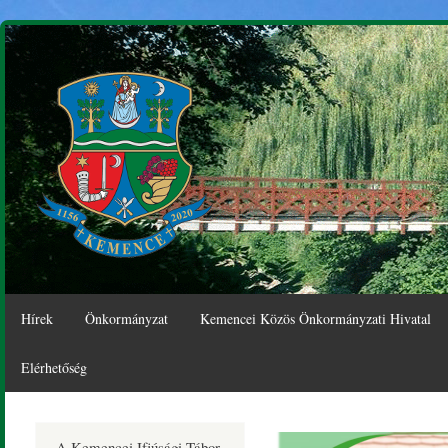
Ugr
tar
Hírek
Önkormányzat
Kemencei Közös Önkormányzati Hivatal
Elérhetőség
Kemence
A Kemencei Ifjúsági Tábor