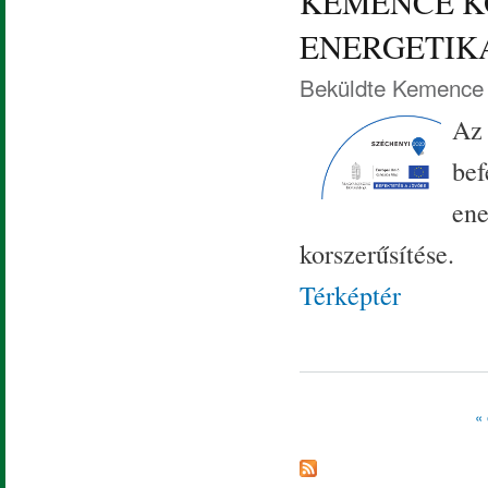
KEMENCE K
ENERGETIK
Beküldte
Kemence 
Az 
bef
ene
korszerűsítése.
Térképtér
« 
Oldalak