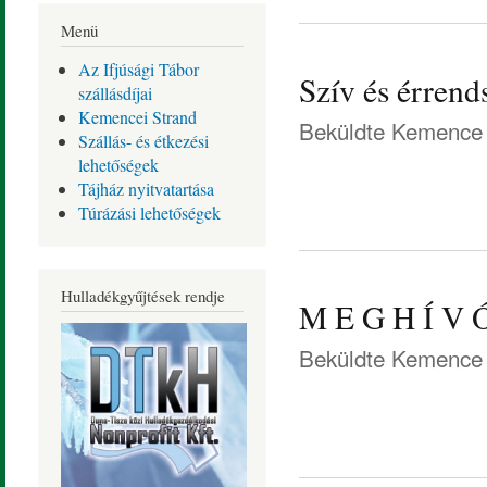
Menü
Az Ifjúsági Tábor
Szív és érrend
szállásdíjai
Kemencei Strand
Beküldte
Kemence 
Szállás- és étkezési
lehetőségek
Tájház nyitvatartása
Túrázási lehetőségek
Hulladékgyűjtések rendje
M E G H Í V 
Beküldte
Kemence 