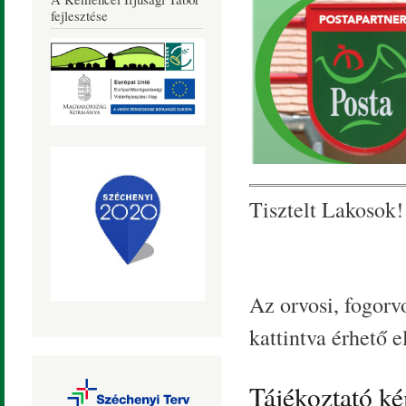
Község
fejlesztése
Honlapja
Tisztelt Lakosok!
Az orvosi, fogorvo
kattintva érhető el
Tájékoztató k