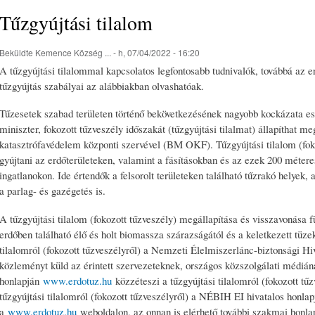
Tűzgyújtási tilalom
Beküldte
Kemence Község ...
- h, 07/04/2022 - 16:20
A tűzgyújtási tilalommal kapcsolatos legfontosabb tudnivalók, továbbá az e
tűzgyújtás szabályai az alábbiakban olvashatóak.
Tűzesetek szabad területen történő bekövetkezésének nagyobb kockázata ese
miniszter, fokozott tűzveszély időszakát (tűzgyújtási tilalmat) állapíthat meg
katasztrófavédelem központi szervével (BM OKF). Tűzgyújtási tilalom (fokoz
gyújtani az erdőterületeken, valamint a fásításokban és az ezek 200 méteres
ingatlanokon. Ide értendők a felsorolt területeken található tűzrakó helyek, a
a parlag- és gazégetés is.
A tűzgyújtási tilalom (fokozott tűzveszély) megállapítása és visszavonása 
erdőben található élő és holt biomassza szárazságától és a keletkezett tüze
tilalomról (fokozott tűzveszélyről) a Nemzeti Élelmiszerlánc-biztonsági H
közleményt küld az érintett szervezeteknek, országos közszolgálati médiána
honlapján
www.erdotuz.hu
közzéteszi a tűzgyújtási tilalomról (fokozott tűz
tűzgyújtási tilalomról (fokozott tűzveszélyről) a NÉBIH EI hivatalos honlap
a
www.erdotuz.hu
weboldalon, az onnan is elérhető további szakmai honl