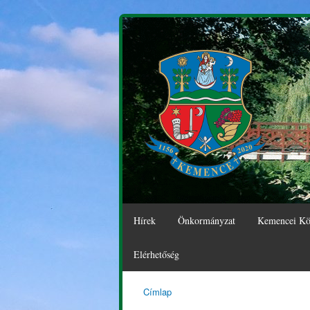
Hírek
Önkormányzat
Kemencei Kö
Elérhetőség
Címlap
Kemence
Jelenlegi hely