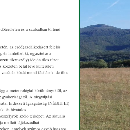
rdőterületen és a szabadban történő
tén, az erdőgazdálkodásért felelős
, és hirdethet ki, egyeztetve a
ott tűzveszély) idején tilos tüzet
 körzetén belül lévő külterületi
 vasút és közút menti fásítások, de tilos
függ a meteorológiai körülményektől, az
k gyakoriságától. A tűzgyújtási
ivatal Erdészeti Igazgatóság (NÉBIH EI)
k, és hivatalos
veszélyről) szóló térképet. Az aktuális
ja mellett tájékozódhat
apokon, amelyek számos egyéb hasznos