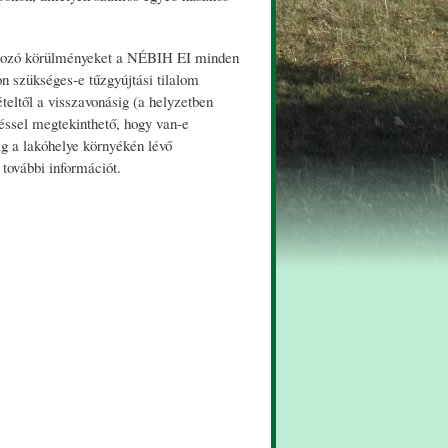
natkozó körülményeket a NÉBIH EI minden
n szükséges-e tűzgyújtási tilalom
ételtől a visszavonásig (a helyzetben
téssel megtekinthető, hogy van-e
ág a lakóhelye környékén lévő
 további információt.