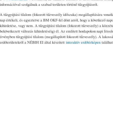
információval szolgálnak a szabad területen történő tűzgyújtásról.
A tűzgyújtási tilalom (fokozott tűzveszély időszaka) megállapítására vo
nap értékeli, és egyeztetve a BM OKF-fel dönt arról, hogy a következő napo
kihirdetése, vagy nem. A tűzgyújtási tilalom (fokozott tűzveszély) a közzét
bekövetkezett változás kihirdetéséig) él. Az említett honlapokon napi frissí
érvényben tűzgyújtási tilalom (megállapított fokozott tűzveszély). A lakoss
erdőterületekről a NÉBIH EI által készített
interaktív erdőtérképen
találhat