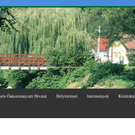
Ugrás a
tartalomra
zös Önkormányzati Hivatal
Helytörténet
Intézmények
Közérdek