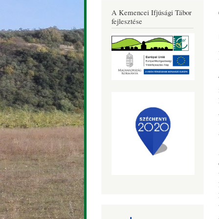
Község
A Kemencei Ifjúsági Tábor
Honlapja
fejlesztése